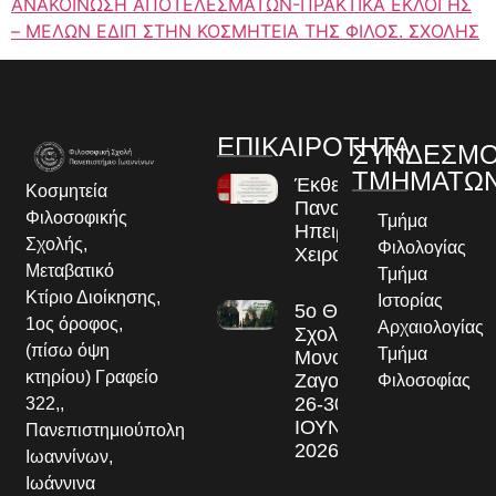
ΑΝΑΚΟΙΝΩΣΗ ΑΠΟΤΕΛΕΣΜΑΤΩΝ-ΠΡΑΚΤΙΚΑ ΕΚΛΟΓΗΣ
– ΜΕΛΩΝ ΕΔΙΠ ΣΤΗΝ ΚΟΣΜΗΤΕΙΑ ΤΗΣ ΦΙΛΟΣ. ΣΧΟΛΗΣ
ΕΠΙΚΑΙΡΟΤΗΤΑ
ΣΥΝΔΕΣΜΟ
ΤΜΗΜΑΤΩ
Έκθεση
Κοσμητεία
Πανομοιοτύπων
Φιλοσοφικής
Τμήμα
Ηπειρωτικών
Σχολής,
Φιλολογίας
Χειρογράφων
Μεταβατικό
Τμήμα
Κτίριο Διοίκησης,
Ιστορίας
5ο Θερινό
1ος όροφος,
Αρχαιολογίας
Σχολείο στο
(πίσω όψη
Τμήμα
Μονοδένδρι
κτηρίου) Γραφείο
Ζαγορίου
Φιλοσοφίας
26-30
322,,
ΙΟΥΝΙΟΥ
Πανεπιστημιούπολη
2026
Ιωαννίνων,
Ιωάννινα