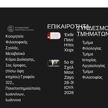
ΕΠΙΚΑΙΡΟΤΗΤΑ
ΣΥΝΔΕΣΜΟ
ΤΜΗΜΑΤΩ
Έκθεση
Κοσμητεία
Πανομοιοτύπων
Φιλοσοφικής
Τμήμα
Ηπειρωτικών
Σχολής,
Φιλολογίας
Χειρογράφων
Μεταβατικό
Τμήμα
Κτίριο Διοίκησης,
Ιστορίας
5ο Θερινό
1ος όροφος,
Αρχαιολογίας
Σχολείο στο
(πίσω όψη
Τμήμα
Μονοδένδρι
κτηρίου) Γραφείο
Ζαγορίου
Φιλοσοφίας
26-30
322,,
ΙΟΥΝΙΟΥ
Πανεπιστημιούπολη
2026
Ιωαννίνων,
Ιωάννινα