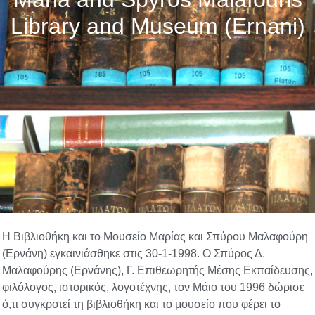
Library and Museum (Ernani)
Η
Bιβλιοθήκη και το Mουσείο Mαρίας και Σπύρου Mαλαφούρη
(Eρνάνη) εγκαινιάσθηκε στις 30-1-1998. O Σπύρος Δ.
Mαλαφούρης (Eρνάνης), Γ. Eπιθεωρητής Mέσης Eκπαίδευσης,
φιλόλογος, ιστορικός, λογοτέχνης, τον Mάιο του 1996 δώρισε
ό,τι συγκροτεί τη βιβλιοθήκη και το μουσείο που φέρει το