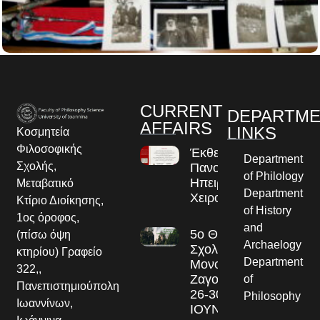
CURRENT
DEPARTM
AFFAIRS
LINKS
Κοσμητεία
Φιλοσοφικής
Έκθεση
Department
Σχολής,
Πανομοιοτύπων
of Philology
Ηπειρωτικών
Μεταβατικό
Department
Χειρογράφων
Κτίριο Διοίκησης,
of History
1ος όροφος,
and
5ο Θερινό
(πίσω όψη
Archaelogy
Σχολείο στο
κτηρίου) Γραφείο
Department
Μονοδένδρι
322,,
Ζαγορίου
of
Πανεπιστημιούπολη
26-30
Philosophy
Ιωαννίνων,
ΙΟΥΝΙΟΥ