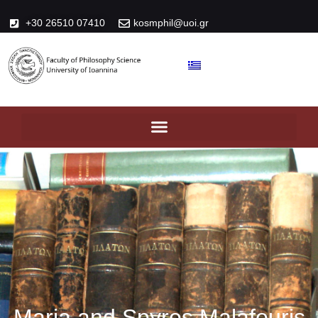
+30 26510 07410
kosmphil@uoi.gr
Maria and Spyros Malafouris