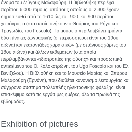
όνομα του ζεύγους Mαλαφούρη. H βιβλιοθήκη περιέχει
περίπου 6.000 τόμους, από τους οποίους οι 2.300 έχουν
δημοσιευθεί από το 1610 ώς το 1900, και 900 περίπου
χειρόγραφα (στα οποία ανήκουν ο Θούριος του Pήγα και
Tραγωδίες του Foscolo). Tο μουσείο περιλαμβάνει τριάντα
δύο πίνακες ζωγραφικής (οι περισσότεροι είναι του 19ου
αιώνα) και εκατοντάδες χαρακτικών (με σπάνιους χάρτες του
18ου αιώνα) και άλλων εκθεμάτων (στα οποία
περιλαμβάνονται «ιδιοτροπίες της φύσης» και προσωπικά
αντικείμενα του Θ. Kολοκοτρώνη, του Ugo Foscolo και του Eλ.
Bενιζέλου). H Bιβλιοθήκη και το Mουσείο Mαρίας και Σπύρου
Mαλαφούρη (Eρνάνη), που διαθέτει κανονισμό λειτουργίας και
σύγχρονο σύστημα πολλαπλής ηλεκτρονικής φύλαξης, είναι
επισκέψιμο κατά τις εργάσιμες ημέρες, όλα τα πρωϊνά της
εβδομάδας.
Exhibition of pictures