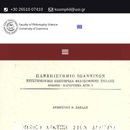
+30 26510 07410
kosmphil@uoi.gr
Εκδόσεις – Επετηρίδα