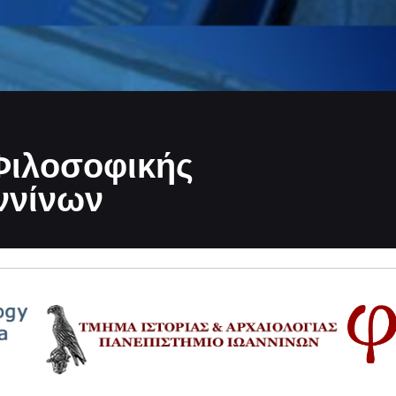
Φιλοσοφικής
ννίνων