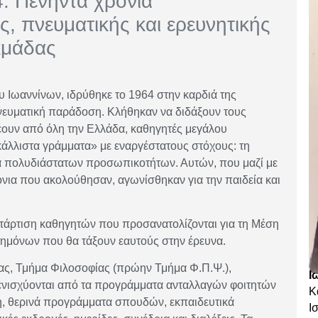
: Πενήντα χρόνια
ς, πνευματικής και ερευνητικής
κμάδας
 Ιωαννίνων, ιδρύθηκε το 1964 στην καρδιά της
πνευματική παράδοση. Κλήθηκαν να διδάξουν τους
ρέουν από όλη την Ελλάδα, καθηγητές μεγάλου
κάλλιστα γράμματα» με εναργέστατους στόχους: τη
 πολυδιάστατων προσωπικοτήτων. Αυτών, που μαζί με
νια που ακολούθησαν, αγωνίσθηκαν για την παιδεία και
άρτιση καθηγητών που προσανατολίζονται για τη Μέση
τημόνων που θα τάξουν εαυτούς στην έρευνα.
ίας, Τμήμα Φιλοσοφίας (πρώην Τμήμα Φ.Π.Ψ.),
Ι
 ενισχύονται από τα προγράμματα ανταλλαγών φοιτητών
Κ
, θερινά προγράμματα σπουδών, εκπαιδευτικά
Ι