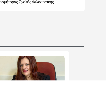
οσμήτορας Σχολής Φιλοσοφικής
Γκόλφω Μαγγίνη