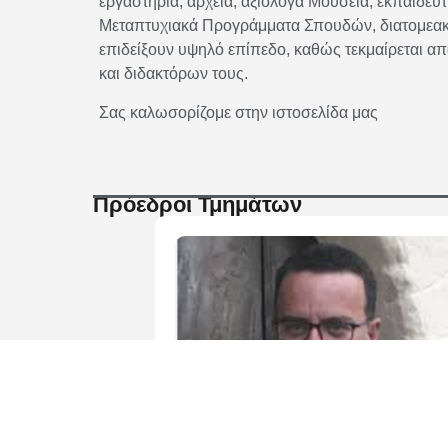
εργαστήρια, αρχεία, αξιόλογα Μουσεία, εκπαιδευτι
Μεταπτυχιακά Προγράμματα Σπουδών, διατομεακά,
επιδείξουν υψηλό επίπεδο, καθώς τεκμαίρεται α
και διδακτόρων τους.
Σας καλωσορίζομε στην ιστοσελίδα μας
Πρόεδροι Τμημάτων
Δημήτριος Γεωργακόπουλος